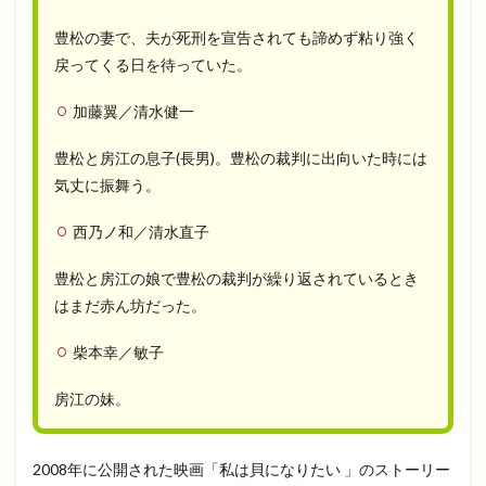
豊松の妻で、夫が死刑を宣告されても諦めず粘り強く
戻ってくる日を待っていた。
加藤翼／清水健一
豊松と房江の息子(長男)。豊松の裁判に出向いた時には
気丈に振舞う。
西乃ノ和／清水直子
豊松と房江の娘で豊松の裁判が繰り返されているとき
はまだ赤ん坊だった。
柴本幸／敏子
房江の妹。
2008年に公開された映画「私は貝になりたい 」のストーリー