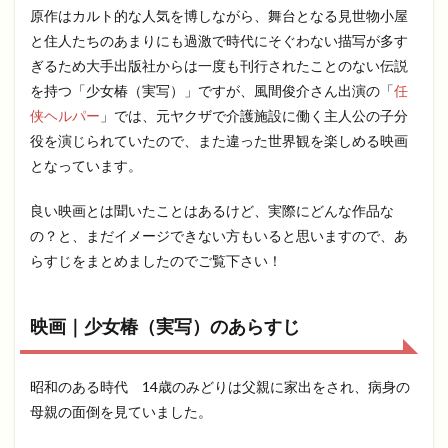
原作はカルト的な人気を博しながら、舞台となる見世物小屋
と住人たちのあまりにも過激で時代にそぐわない描写が多す
ぎるため大手出版社からは一度も刊行されたことのない伝説
を持つ「少女椿（実写）」ですが、風間俊介さん出演の「
任
侠ヘルパー
」では、元ヤクザで介護施設に働く主人公の子分
役を演じられていたので、また違った世界観を楽しめる映画
となっています。
良い映画とは聞いたことはあるけど、実際にどんな作品な
の？と、まだイメージできない方もいると思いますので、あ
らすじをまとめましたのでご覧下さい！
映画｜少女椿（実写）のあらすじ
昭和のある時代 14歳のみどりは父親に家出をされ、病身の
母親の面倒を見ていました。