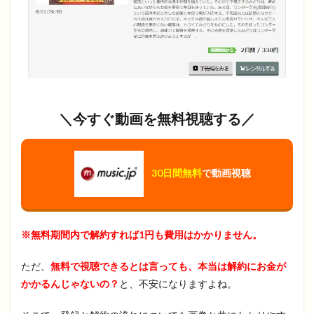
＼今すぐ動画を無料視聴する／
30日間無料
で動画視聴
※無料期間内で解約すれば1円も費用はかかりません。
ただ、
無料で視聴できるとは言っても、本当は解約にお金が
かかるんじゃないの？
と、不安になりますよね。