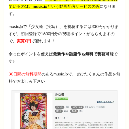
ているのは、music.jpという動画配信サービスのみ
になりま
す。
music.jpで「少女椿（実写）」を視聴するには330円かかりま
すが、初回登録で1600円分の視聴ポイントがもらえますの
で、
実質0円
で観れます！
余ったポイントを使えば
最新作や話題作も無料で視聴可能
で
す♪
30日間の無料期間
のあるmusic.jpで、ぜひたくさんの作品を無
料でお楽しみ下さい！