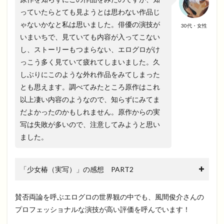
っていたらとても見ようとは思わない作品じ
ゃないかなと私は思いました。俳優の演技が
30代・女性
いまいちで、見ていても内容が入ってこない
し、ストーリーもつまらない、エログロがけ
っこう多く見ていて疲れてしまいました。久
しぶりにこのような外れ作品をみてしまった
とも思えます。調べてみたところ原作はこれ
以上凄い内容のようなので、知らずにみてま
だよかったのかもしれません。原作からの実
写は失敗が多いので、注意してみようと思い
ました。
「少女椿（実写）」の感想 PART2
賛否両論を呼ぶエログロの世界観の中でも、風間俊介さんの
プロフェッショナルな演技が高い評価を呼んでいます！