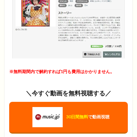
※無料期間内で解約すれば1円も費用はかかりません。
＼今すぐ動画を無料視聴する／
30日間無料
で動画視聴