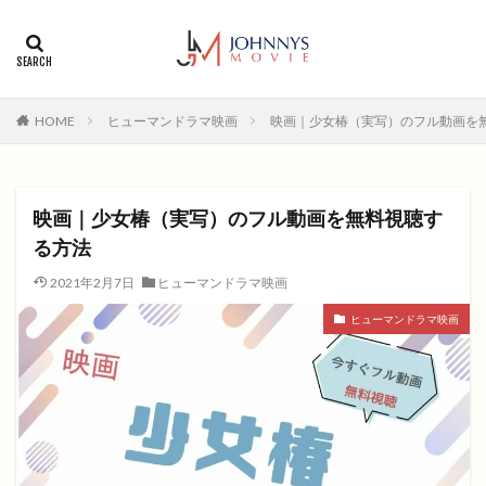
カテゴリー
タグ
HOME
ヒューマンドラマ映画
映画｜少女椿（実写）のフル動画を
1996年
1999年
2004年
2005年
2006年
2008年
2012年
2013年
2014年
2015年
2016年
2017年
映画｜少女椿（実写）のフル動画を無料視聴す
2018年
2019年
SF
アクション
アニメ
る方法
アニメ映画
コメディ
コメディー
2021年2月7日
ヒューマンドラマ映画
コメディー映画
ヒューマンドラマ
ヒューマンドラマ映画
ヒューマンドラマ映画
ファンタジー映画
ホラー
動画無料視聴
恋愛
恋愛映画
無料視聴
無料視聴動画
青春
検索