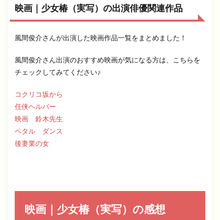
映画｜少女椿（実写）の出演俳優関連作品
風間俊介さんが出演した映画作品一覧をまとめました！
風間俊介さん出演のおすすめ映画が気になる方は、こちらを
チェックしてみてください♪
コクリコ坂から
任侠ヘルパー
映画 鈴木先生
ペタル ダンス
後妻業の女
映画｜少女椿（実写）の感想