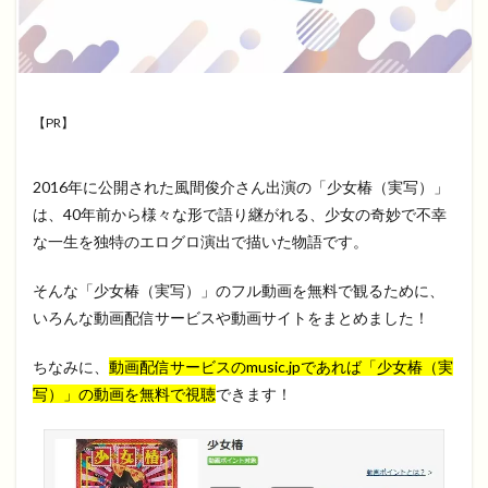
【PR】
2016年に公開された風間俊介さん出演の「少女椿（実写）」
は、40年前から様々な形で語り継がれる、少女の奇妙で不幸
な一生を独特のエログロ演出で描いた物語です。
そんな「少女椿（実写）」のフル動画を無料で観るために、
いろんな動画配信サービスや動画サイトをまとめました！
ちなみに、
動画配信サービスのmusic.jpであれば「少女椿（実
写）」の動画を無料で視聴
できます！