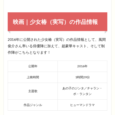
映画｜少女椿（実写）の作品情報
2016年に公開された少女椿（実写）の作品情報として、風間
俊介さん率いる俳優陣に加えて、超豪華キャスト、そして制
作陣がこちらとなります！
公開年
2016年
上映時間
1時間29分
あの子のジンタ／チャラン・
主題歌
ポ・ランタン
作品ジャンル
ヒューマンドラマ