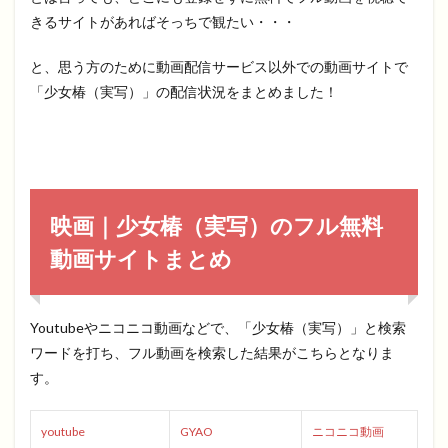
きるサイトがあればそっちで観たい・・・
と、思う方のために動画配信サービス以外での動画サイトで
「少女椿（実写）」の配信状況をまとめました！
映画｜少女椿（実写）のフル無料
動画サイトまとめ
Youtubeやニコニコ動画などで、「少女椿（実写）」と検索
ワードを打ち、フル動画を検索した結果がこちらとなりま
す。
youtube
GYAO
ニコニコ動画