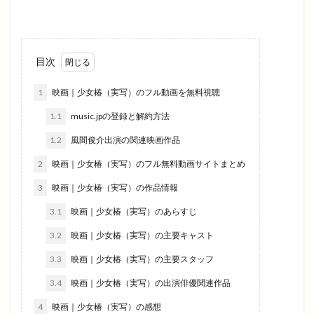
目次
1
映画｜少女椿（実写）のフル動画を無料視聴
1.1
music.jpの登録と解約方法
1.2
風間俊介出演の関連映画作品
2
映画｜少女椿（実写）のフル無料動画サイトまとめ
3
映画｜少女椿（実写）の作品情報
3.1
映画｜少女椿（実写）のあらすじ
3.2
映画｜少女椿（実写）の主要キャスト
3.3
映画｜少女椿（実写）の主要スタッフ
3.4
映画｜少女椿（実写）の出演俳優関連作品
4
映画｜少女椿（実写）の感想