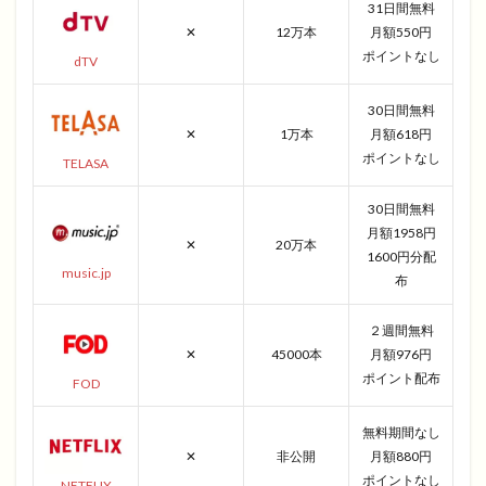
31日間無料
✕
12万本
月額550円
ポイントなし
dTV
30日間無料
✕
1万本
月額618円
ポイントなし
TELASA
30日間無料
月額1958円
✕
20万本
1600円分配
music.jp
布
２週間無料
✕
45000本
月額976円
ポイント配布
FOD
無料期間なし
✕
非公開
月額880円
ポイントなし
NETFLIX