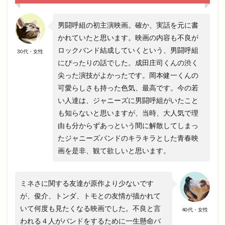
男闘呼組の初主演映画。確か、実話を元に書
かれていたと思います。映画の内容も不良が
ロックバンド結成していくという、男闘呼組
30代・女性
にぴったりの話でした。成田庄司くんの渋く
尖った演技がよかったです。岡本健一くんの
可愛らしさも持った色気、最高です。今の若
い人達は、ジャニーズに男闘呼組がいたこと
も知らないと思いますが、当時、大人気で理
由も分からずあっという間に解散してしまっ
たジャニーズバンドのキラキラとした青春映
画を是非、観て欲しいと思います。
ミネさに関する友達が原作より少ないです
が、俊介、トンダ、トモとの友情が描かれて
いて何度も見たくなる映画でした。不良と言
40代・女性
われる４人がバンドをするために一生懸命バ