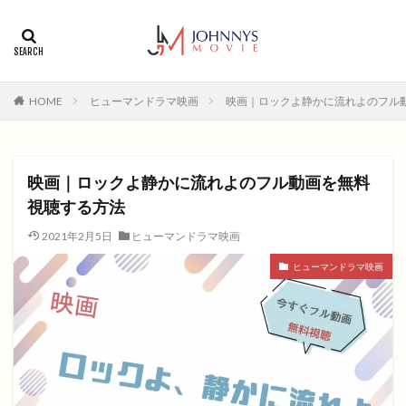
カテゴリー
タグ
HOME
ヒューマンドラマ映画
映画｜ロックよ静かに流れよのフル
1996年
1999年
2004年
2005年
2006年
2008年
2012年
2013年
2014年
2015年
2016年
2017年
映画｜ロックよ静かに流れよのフル動画を無料
2018年
2019年
SF
アクション
アニメ
視聴する方法
アニメ映画
コメディ
コメディー
2021年2月5日
ヒューマンドラマ映画
コメディー映画
ヒューマンドラマ
ヒューマンドラマ映画
ヒューマンドラマ映画
ファンタジー映画
ホラー
動画無料視聴
恋愛
恋愛映画
無料視聴
無料視聴動画
青春
検索