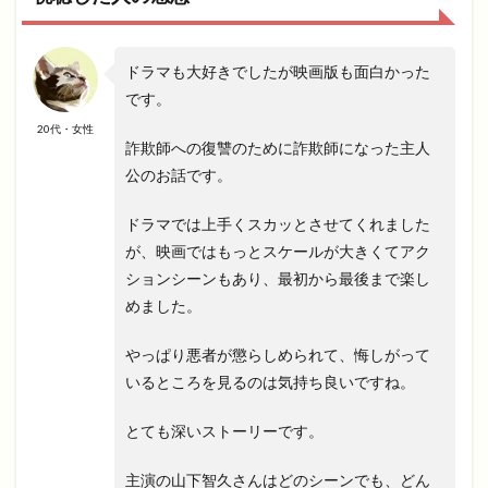
ドラマも大好きでしたが映画版も面白かった
です。
20代・女性
詐欺師への復讐のために詐欺師になった主人
公のお話です。
ドラマでは上手くスカッとさせてくれました
が、映画ではもっとスケールが大きくてアク
ションシーンもあり、最初から最後まで楽し
めました。
やっぱり悪者が懲らしめられて、悔しがって
いるところを見るのは気持ち良いですね。
とても深いストーリーです。
主演の山下智久さんはどのシーンでも、どん