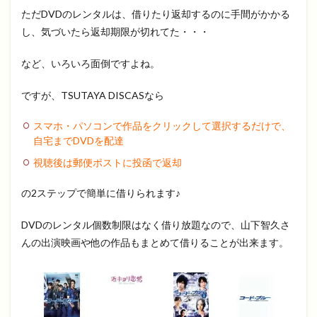
ただDVDのレンタルは、借りたり返却するのに手間がかかる
し、気づいたら返却期限が切れてた・・・
など、いろいろ面倒ですよね。
ですが、TSUTAYA DISCASなら
スマホ・パソコンで作品をクリックして選択するだけで、
自宅までDVDを配達
視聴後は郵便ポストに投函で返却
の2ステップで簡単に借りられます♪
DVDのレンタル個数制限はなく借り放題なので、山下智久さ
んの出演映画や他の作品もまとめて借りることが出来ます。