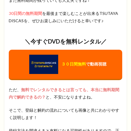
まだ無料期間が残っていても大丈夫ですね！
30日間の無料期間
を最後まで楽しむことが出来るTSUTAYA
DISCASを、ぜひお楽しみにいただけると幸いです♪
＼今すぐ
DVD
を無料レンタル／
３０日間無料
で動画視聴
ただ、
無料でレンタルできるとは言っても、本当に無料期間
内で解約できるの？
と、不安になりますよね。
そこで、登録と解約の流れについても画像と共にわかりやす
く説明します！
登録方法を間違えると有料になる可能性がありますので、正