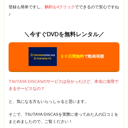
登録も簡単ですし、
解約も4クリック
でできるので安心ですね
♪
＼今すぐDVDを無料レンタル／
３０日間無料
で動画視聴
TSUTAYA DISCASのサービスは分かったけど、本当に信用で
きるサービスなの？
と、気になる方もいらっしゃると思います。
そこで、TSUTAYA DISCASを実際に使ってみた人の口コミを
まとめましたので、ご覧ください！