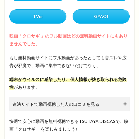
TVer
GYAO!
映画「クロサギ 」のフル動画はどの無料動画サイトにもあり
ませんでした。
もし無料動画サイトにフル動画があったとしても音ズレや広
告が邪魔で、動画に集中できないだけでなく、
端末がウイルスに感染したり、個人情報が抜き取られる危険
性
があります。
違法サイトで動画視聴した人の口コミを見る
快適で安心に動画を無料視聴できるTSUTAYA DISCASで、映
画「クロサギ 」を楽しみましょう♪