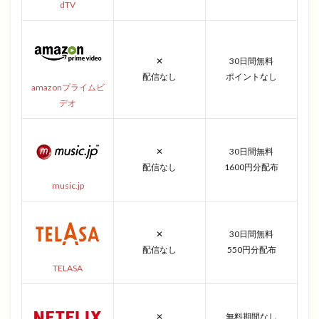
dTV
✕
30日間無料
配信なし
ポイントなし
amazonプライムビ
デオ
✕
30日間無料
配信なし
1600円分配布
music.jp
✕
30日間無料
配信なし
550円分配布
TELASA
✕
無料期間なし