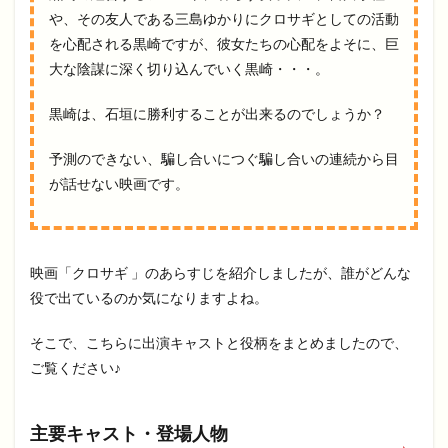
や、その友人である三島ゆかりにクロサギとしての活動
を心配される黒崎ですが、彼女たちの心配をよそに、巨
大な陰謀に深く切り込んでいく黒崎・・・。
黒崎は、石垣に勝利することが出来るのでしょうか？
予測のできない、騙し合いにつぐ騙し合いの連続から目
が話せない映画です。
映画「クロサギ 」のあらすじを紹介しましたが、誰がどんな
役で出ているのか気になりますよね。
そこで、こちらに出演キャストと役柄をまとめましたので、
ご覧ください♪
主要キャスト・登場人物