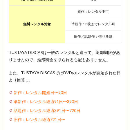
新作：レンタル不可
無料レンタル対象
準新作：8枚までレンタル可
旧作／話題作：借り放題
TUSTAYA DISCASは一般のレンタルと違って、返却期限があ
りませんので、延滞料金を取られる心配もありません。
また、TUSTAYA DISCASではDVDのレンタルが開始された日
より換算し、
新作：レンタル開始日〜
90
日
準新作：レンタル経過
91
日〜
390
日
話題作：レンタル経過
391
日〜
720
日
旧作：レンタル経過
721
日〜