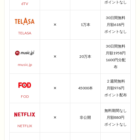
ポイントなし
dTV
30日間無料
✕
1万本
月額618円
ポイントなし
TELASA
30日間無料
月額1958円
✕
20万本
1600円分配
music.jp
布
２週間無料
✕
45000本
月額976円
ポイント配布
FOD
無料期間なし
✕
非公開
月額880円
ポイントなし
NETFLIX