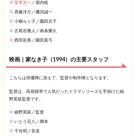
堂本光一
／堀内稔
斉藤洋介／磯貝誠一
小柳ルミ子／園田京子
古尾谷雅人／南条勝久
西田彩香／園田真弓
映画｜家なき子（1994）の主要スタッフ
こちらは俳優陣に加えて、監督や制作陣となります。
監督は、高視聴率で人気だったドラマシリーズも手掛けた細
野英延監督です。
細野英延／監督
いとう荘八／脚本
千住明／音楽