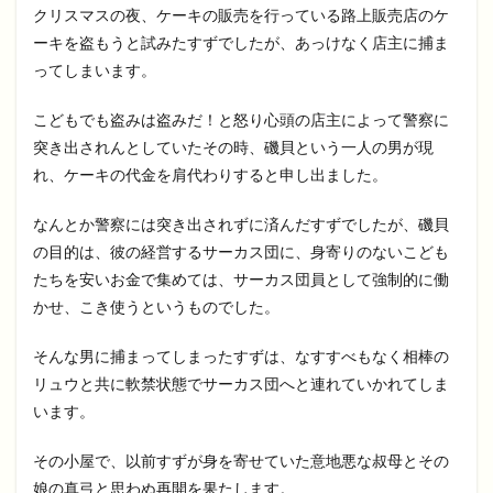
クリスマスの夜、ケーキの販売を行っている路上販売店のケ
ーキを盗もうと試みたすずでしたが、あっけなく店主に捕ま
ってしまいます。
こどもでも盗みは盗みだ！と怒り心頭の店主によって警察に
突き出されんとしていたその時、磯貝という一人の男が現
れ、ケーキの代金を肩代わりすると申し出ました。
なんとか警察には突き出されずに済んだすずでしたが、磯貝
の目的は、彼の経営するサーカス団に、身寄りのないこども
たちを安いお金で集めては、サーカス団員として強制的に働
かせ、こき使うというものでした。
そんな男に捕まってしまったすずは、なすすべもなく相棒の
リュウと共に軟禁状態でサーカス団へと連れていかれてしま
います。
その小屋で、以前すずが身を寄せていた意地悪な叔母とその
娘の真弓と思わぬ再開を果たします。