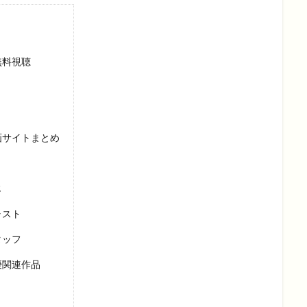
無料視聴
動画サイトまとめ
じ
ャスト
タッフ
優関連作品