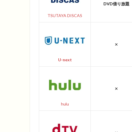
DVD借り放題
TSUTAYA DISCAS
✕
U-next
✕
hulu