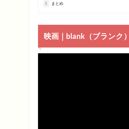
5
まとめ
映画｜blank（ブラン