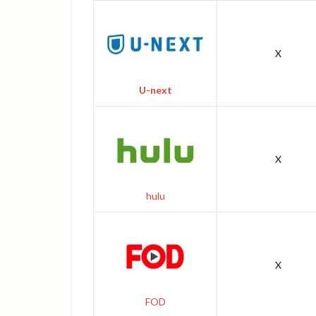
X
U-next
X
hulu
X
FOD