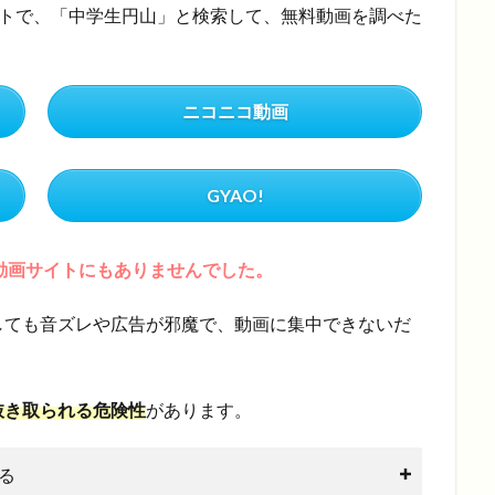
サイトで、「中学生円山」と検索して、無料動画を調べた
ニコニコ動画
GYAO!
動画サイトにもありませんでした。
しても音ズレや広告が邪魔で、動画に集中できないだ
抜き取られる危険性
があります。
る