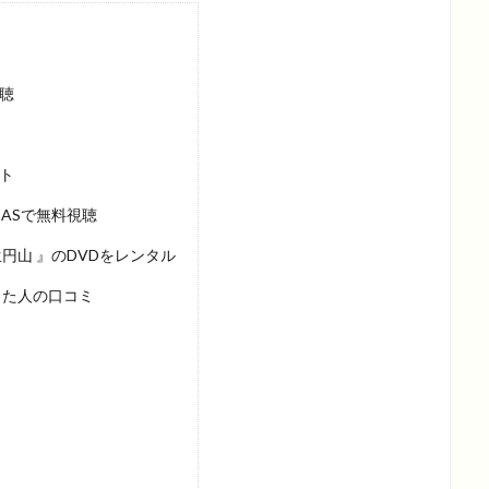
聴
ト
CASで無料視聴
学生円山 』のDVDをレンタル
聴した人の口コミ