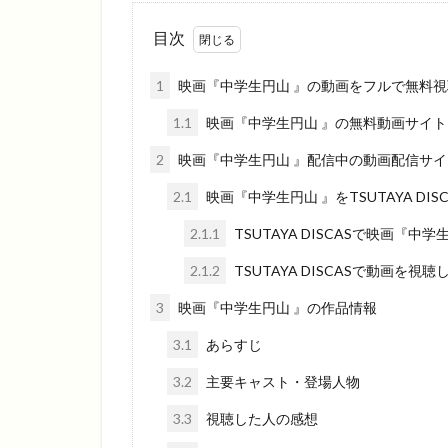
目次
1
映画『中学生円山 』の動画をフルで無料視
1.1
映画『中学生円山 』の無料動画サイト
2
映画『中学生円山 』配信中の動画配信サイ
2.1
映画『中学生円山 』をTSUTAYA DIS
2.1.1
TSUTAYA DISCASで映画『中
2.1.2
TSUTAYA DISCASで動画を視
3
映画『中学生円山 』の作品情報
3.1
あらすじ
3.2
主要キャスト・登場人物
3.3
視聴した人の感想