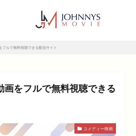
6年
2017年
2018年
2019年
SF
アクション
アニ
メディー
コメディー映画
ヒューマンドラマ
ヒューマンドラマ映画
ホラー
動画無料視聴
恋愛
恋愛映画
無料視聴
無
検索
をフルで無料視聴できる配信サイト
動画をフルで無料視聴できる
コメディー映画