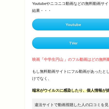
Youtubeやニコニコ動画などの無料動画
結果・・・
Youtube
TVer
映画「中学生円山 」のフル動画はどの無料
もし無料動画サイトにフル動画があったと
けでなく、
端末がウイルスに感染したり、個人情報が
違法サイトで動画視聴した人の口コミを見