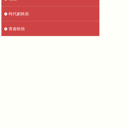
時代劇映画
青春映画