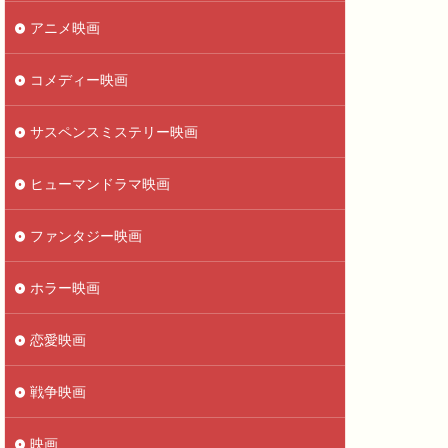
アニメ映画
コメディー映画
サスペンスミステリー映画
ヒューマンドラマ映画
ファンタジー映画
ホラー映画
恋愛映画
戦争映画
映画