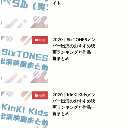
イト
2020｜SixTONESメン
映画
バー出演のおすすめ映
画ランキングと作品一
覧まとめ
2020｜KinKi Kidsメン
映画
バー出演のおすすめ映
画ランキングと作品一
覧まとめ